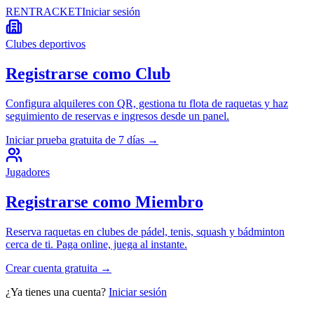
RENT
RACKET
Iniciar sesión
Clubes deportivos
Registrarse como Club
Configura alquileres con QR, gestiona tu flota de raquetas y haz
seguimiento de reservas e ingresos desde un panel.
Iniciar prueba gratuita de 7 días
→
Jugadores
Registrarse como Miembro
Reserva raquetas en clubes de pádel, tenis, squash y bádminton
cerca de ti. Paga online, juega al instante.
Crear cuenta gratuita
→
¿Ya tienes una cuenta?
Iniciar sesión