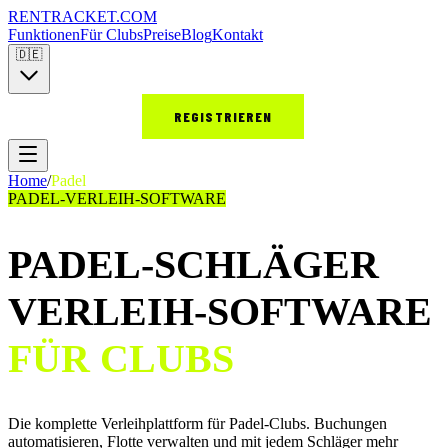
RENT
RACKET
.COM
Funktionen
Für Clubs
Preise
Blog
Kontakt
🇩🇪
ANMELDEN
REGISTRIEREN
Home
/
Padel
PADEL-VERLEIH-SOFTWARE
PADEL-SCHLÄGER
VERLEIH-SOFTWARE
FÜR CLUBS
Die komplette Verleihplattform für Padel-Clubs. Buchungen
automatisieren, Flotte verwalten und mit jedem Schläger mehr