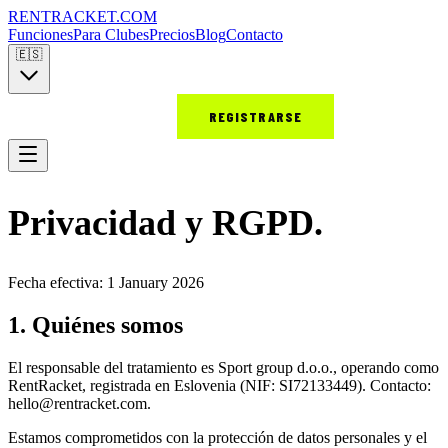
RENT
RACKET
.COM
Funciones
Para Clubes
Precios
Blog
Contacto
🇪🇸
INICIAR SESIÓN
REGISTRARSE
Privacidad y RGPD
.
Fecha efectiva: 1 January 2026
1. Quiénes somos
El responsable del tratamiento es Sport group d.o.o., operando como
RentRacket, registrada en Eslovenia (NIF: SI72133449). Contacto:
hello@rentracket.com.
Estamos comprometidos con la protección de datos personales y el