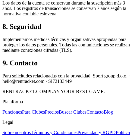
Los datos de la cuenta se conservan durante la suscripción más 3
años. Los registros de transacciones se conservan 7 años según la
normativa contable eslovena.
8. Seguridad
Implementamos medidas técnicas y organizativas apropiadas para
proteger los datos personales. Todas las comunicaciones se realizan
mediante conexiones cifradas (TLS).
9. Contacto
Para solicitudes relacionadas con la privacidad: Sport group d.o.o. ·
hello@rentracket.com · SI72133449
RENT
RACKET
.COM
PLAY YOUR BEST GAME.
Plataforma
Funciones
Para Clubes
Precios
Buscar Clubes
Contacto
Blog
Legal
Sobre nosotros
Términos y Condiciones
Privacidad y RGPD
Política