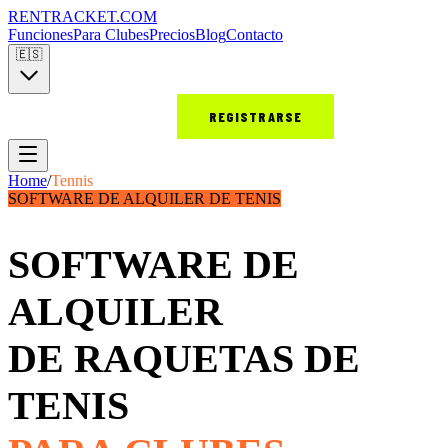
RENT
RACKET
.COM
Funciones
Para Clubes
Precios
Blog
Contacto
🇪🇸
INICIAR SESIÓN
REGISTRARSE
Home
/
Tennis
SOFTWARE DE ALQUILER DE TENIS
SOFTWARE DE
ALQUILER
DE RAQUETAS DE
TENIS