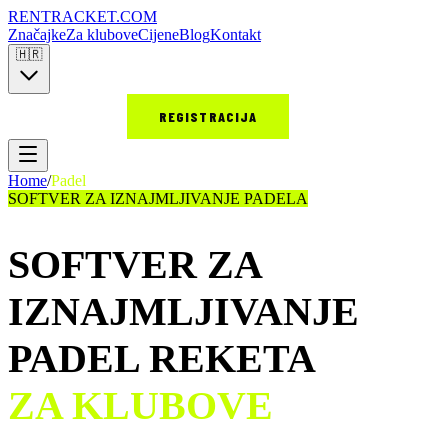
RENT
RACKET
.COM
Značajke
Za klubove
Cijene
Blog
Kontakt
🇭🇷
PRIJAVA
REGISTRACIJA
Home
/
Padel
SOFTVER ZA IZNAJMLJIVANJE PADELA
SOFTVER ZA
IZNAJMLJIVANJE
PADEL REKETA
ZA KLUBOVE