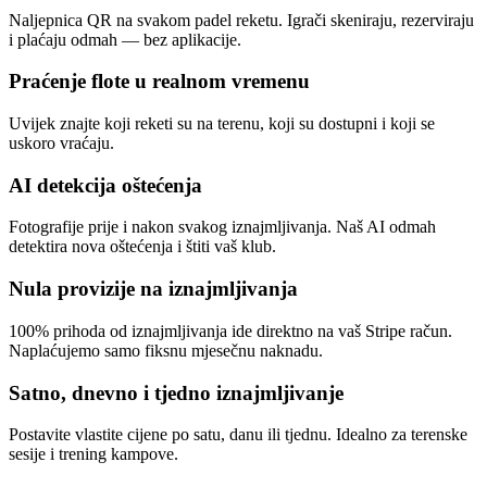
Naljepnica QR na svakom padel reketu. Igrači skeniraju, rezerviraju
i plaćaju odmah — bez aplikacije.
Praćenje flote u realnom vremenu
Uvijek znajte koji reketi su na terenu, koji su dostupni i koji se
uskoro vraćaju.
AI detekcija oštećenja
Fotografije prije i nakon svakog iznajmljivanja. Naš AI odmah
detektira nova oštećenja i štiti vaš klub.
Nula provizije na iznajmljivanja
100% prihoda od iznajmljivanja ide direktno na vaš Stripe račun.
Naplaćujemo samo fiksnu mjesečnu naknadu.
Satno, dnevno i tjedno iznajmljivanje
Postavite vlastite cijene po satu, danu ili tjednu. Idealno za terenske
sesije i trening kampove.