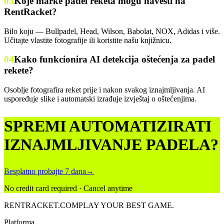
03
Koje marke padel reketa mogu navesti na
RentRacket?
Bilo koju — Bullpadel, Head, Wilson, Babolat, NOX, Adidas i više.
Učitajte vlastite fotografije ili koristite našu knjižnicu.
04
Kako funkcionira AI detekcija oštećenja za padel
rekete?
Osoblje fotografira reket prije i nakon svakog iznajmljivanja. AI
uspoređuje slike i automatski izrađuje izvještaj o oštećenjima.
SPREMI AUTOMATIZIRATI
IZNAJMLJIVANJE PADELA?
Besplatno probajte 7 dana
→
No credit card required · Cancel anytime
RENT
RACKET
.COM
PLAY YOUR BEST GAME.
Platforma