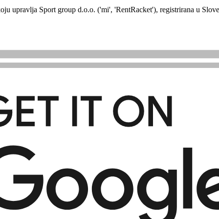
oju upravlja Sport group d.o.o. ('mi', 'RentRacket'), registrirana u Slo
ćuje upravljanje operacijama iznajmljivanja reketa, uključujući praće
 pretplatu naplaćuju se unaprijed i nisu refundabilne osim ako to zaht
tojećim pretplatnicima.
nost podataka o opremi; (b) usklađenost uvjeta iznajmljivanja s primjenj
oristiti platformu za nezakonite aktivnosti; (c) dijeliti pristupne podatk