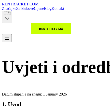
RENT
RACKET
.COM
Značajke
Za klubove
Cijene
Blog
Kontakt
🇭🇷
PRIJAVA
REGISTRACIJA
Uvjeti i odred
Datum stupanja na snagu: 1 January 2026
1. Uvod