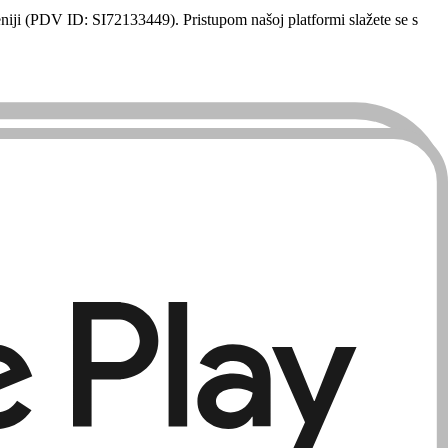
veniji (PDV ID: SI72133449). Pristupom našoj platformi slažete se s
nje QR kodom, online rezervacije, obradu plaćanja i izvještaje o
ijeva primjenjivo pravo.
ivim lokalnim zakonima; (c) izravno rješavanje sporova s krajnjim
e s neovlaštenim stranama.