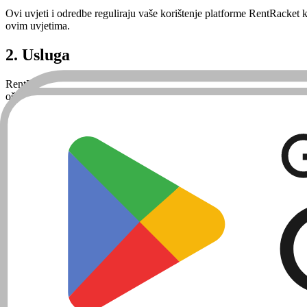
Ovi uvjeti i odredbe reguliraju vaše korištenje platforme RentRacket k
ovim uvjetima.
2. Usluga
RentRacket pruža softversku platformu koja sportskim klubovima omogu
oštećenjima.
3. Pretplate i plaćanja
RentRacket nudi mjesečne i godišnje pretplatničke planove. Naknade za
Zadržavamo pravo promjene cijena uz najavu od najmanje 30 dana pos
4. Odgovornosti kluba
Kao operator kluba koji koristi RentRacket, odgovorni ste za: (a) toč
korisnicima.
5. Prihvatljivo korištenje
Slažete se da nećete: (a) provoditi obrnuti inženjering platforme; (b) k