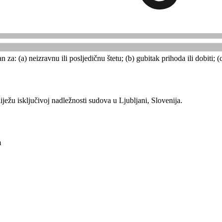
uspenzijom računa bez povrata novca.
: (a) neizravnu ili posljedičnu štetu; (b) gubitak prihoda ili dobiti; 
ježu isključivoj nadležnosti sudova u Ljubljani, Slovenija.
m