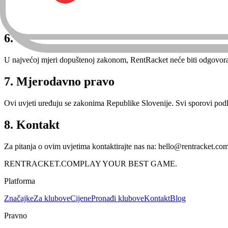
Kršenje pravila prihvatljivog korištenja može rezultirati trenutnom s
6. Ograničenje odgovornosti
U najvećoj mjeri dopuštenoj zakonom, RentRacket neće biti odgovoran za
7. Mjerodavno pravo
Ovi uvjeti uređuju se zakonima Republike Slovenije. Svi sporovi podli
8. Kontakt
Za pitanja o ovim uvjetima kontaktirajte nas na: hello@rentracket.co
RENT
RACKET
.COM
PLAY YOUR BEST GAME.
Platforma
Značajke
Za klubove
Cijene
Pronađi klubove
Kontakt
Blog
Pravno