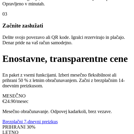
Opravljeno v minutah.
03
Začnite zaslužati
Delite svojo povezavo ali QR kode. Igralci rezervirajo in plačajo.
Denar pride na vaš račun samodejno.
Enostavne, transparentne cene
En paket z vsemi funkcijami. Izberi mesečno fleksibilnost ali
prihrani 50 % z letnim obračunavanjem. Začni z brezplačnim 14-
dnevnim preizkusom.
MESEČNO
€
24.90
/mesec
Mesečno obračunavanje. Odpovej kadarkoli, brez vezave.
Brezplačni 7-dnevni preizkus
PRIHRANI 30%
LETNO