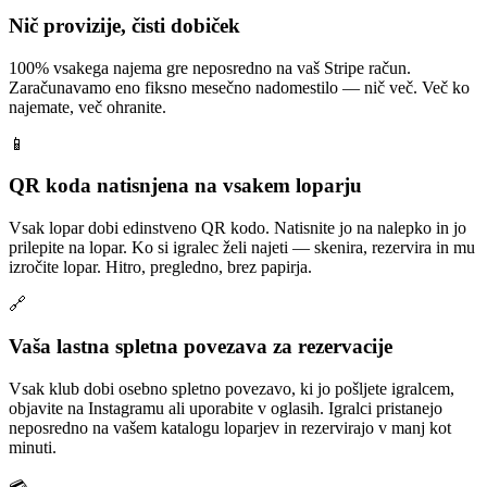
Nič provizije, čisti dobiček
100% vsakega najema gre neposredno na vaš Stripe račun.
Zaračunavamo eno fiksno mesečno nadomestilo — nič več. Več ko
najemate, več ohranite.
📱
QR koda natisnjena na vsakem loparju
Vsak lopar dobi edinstveno QR kodo. Natisnite jo na nalepko in jo
prilepite na lopar. Ko si igralec želi najeti — skenira, rezervira in mu
izročite lopar. Hitro, pregledno, brez papirja.
🔗
Vaša lastna spletna povezava za rezervacije
Vsak klub dobi osebno spletno povezavo, ki jo pošljete igralcem,
objavite na Instagramu ali uporabite v oglasih. Igralci pristanejo
neposredno na vašem katalogu loparjev in rezervirajo v manj kot
minuti.