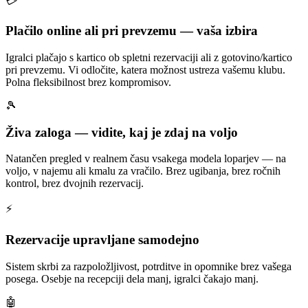
💳
Plačilo online ali pri prevzemu — vaša izbira
Igralci plačajo s kartico ob spletni rezervaciji ali z gotovino/kartico
pri prevzemu. Vi odločite, katera možnost ustreza vašemu klubu.
Polna fleksibilnost brez kompromisov.
🎾
Živa zaloga — vidite, kaj je zdaj na voljo
Natančen pregled v realnem času vsakega modela loparjev — na
voljo, v najemu ali kmalu za vračilo. Brez ugibanja, brez ročnih
kontrol, brez dvojnih rezervacij.
⚡
Rezervacije upravljane samodejno
Sistem skrbi za razpoložljivost, potrditve in opomnike brez vašega
posega. Osebje na recepciji dela manj, igralci čakajo manj.
🤖