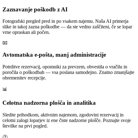
Zaznavanje poškodb z AI
Fotografski pregled pred in po vsakem najemu. Naša AI primerja
slike in takoj zazna poškodbe — da ste vedno zaščiteni, če se lopar
vrne opraskan ali počen.
📧
Avtomatska e-pošta, manj administracije
Potrditve rezervacij, opomniki za prevzem, obvestila o vračilu in
poročila o poškodbah — vsa poslana samodejno. Znatno zmanjšajte
obremenitev recepcije.
📊
Celotna nadzorna plošča in analitika
Sledite prihodkom, aktivnim najemom, zgodovini rezervacij in
celotni zalogi loparjev iz ene čiste nadzorne plošče. Poznajte svoje
številke na prvi pogled.
🕐