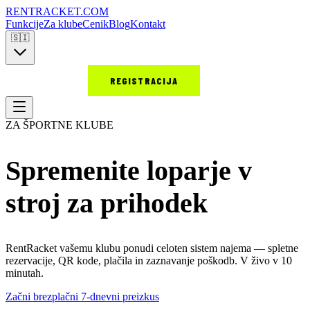
RENT
RACKET
.COM
Funkcije
Za klube
Cenik
Blog
Kontakt
🇸🇮
PRIJAVA
REGISTRACIJA
ZA ŠPORTNE KLUBE
Spremenite loparje v
stroj za prihodek
RentRacket vašemu klubu ponudi celoten sistem najema — spletne
rezervacije, QR kode, plačila in zaznavanje poškodb. V živo v 10
minutah.
Začni brezplačni 7-dnevni preizkus