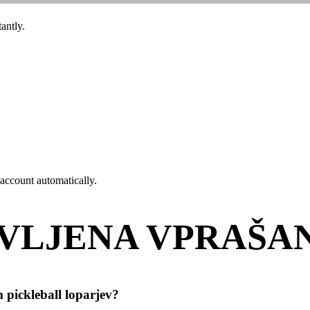
antly.
account automatically.
VLJENA VPRAŠA
 pickleball loparjev?