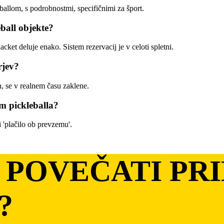
ballom, s podrobnostmi, specifičnimi za šport.
ball objekte?
acket deluje enako. Sistem rezervacij je v celoti spletni.
rjev?
, se v realnem času zaklene.
em pickleballa?
i 'plačilo ob prevzemu'.
I POVEČATI PR
?