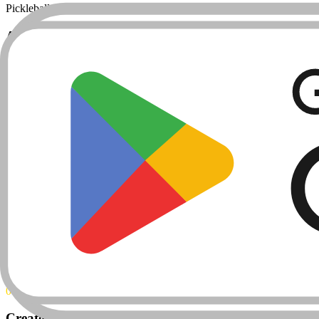
Pickleball se pogosto igra v kratkih sejah. Nastavite urne tarife, ki ust
Avtomatski opomniki za vračilo
Igralci prejmejo samodejne opomnike pred koncem najema. Manj zamu
Povečajte prihodke od pickleballa
Spremenite neizkoriščene loparje v vir prihodkov. Klubi poročajo o z
HOW IT WORKS
THREE STEPS TO
YOUR FIRST REN
01
Create your club