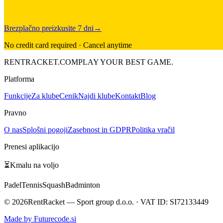
Brezplačno preizkusite 7 dni
→
No credit card required · Cancel anytime
RENT
RACKET
.COM
PLAY YOUR BEST GAME.
Platforma
Funkcije
Za klube
Cenik
Najdi klube
Kontakt
Blog
Pravno
O nas
Splošni pogoji
Zasebnost in GDPR
Politika vračil
Prenesi aplikacijo
⏳
Kmalu na voljo
Padel
Tennis
Squash
Badminton
©
2026
RentRacket — Sport group d.o.o. · VAT ID: SI72133449
Made by Futurecode.si