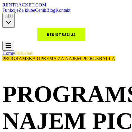
RENT
RACKET
.COM
Funkcije
Za klube
Cenik
Blog
Kontakt
🇸🇮
PRIJAVA
REGISTRACIJA
Home
/
Pickleball
PROGRAMSKA OPREMA ZA NAJEM PICKLEBALLA
PROGRAMS
NAJEM PI