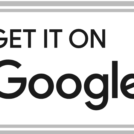
rezajo cenam vaših igrišč.
d pri vračilu.
natnih dodatnih prihodkih.
TAL