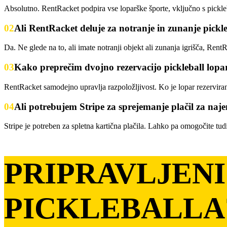
Absolutno. RentRacket podpira vse loparške športe, vključno s pickle
02
Ali RentRacket deluje za notranje in zunanje pickle
Da. Ne glede na to, ali imate notranji objekt ali zunanja igrišča, RentR
03
Kako preprečim dvojno rezervacijo pickleball lopa
RentRacket samodejno upravlja razpoložljivost. Ko je lopar rezerviran
04
Ali potrebujem Stripe za sprejemanje plačil za naj
Stripe je potreben za spletna kartična plačila. Lahko pa omogočite tud
PRIPRAVLJEN
PICKLEBALLA