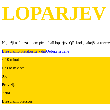
LOPARJEV
Najlažji način za najem pickleball loparjev. QR kode, takojšnja rezervac
Brezplačno preizkusite 7 dni
Oglejte si cene
< 10 minut
Čas nastavitve
0%
Provizija
7 dni
Brezplačni preizkus